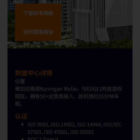
下载技术规格
访问国家网站
数据中心详情
位置
雅加
达
南部
Kuningan
Mulia，
与
EDGE1
构
成
虚
拟
园区
，
拥
有
50+
运
营
商接入，距机
场约
35分
钟车
程。
认证
ISO 9001, ISO 14001, ISO 14064, ISO/IEC
27001, ISO 45001, ISO 50001
SOC 2 Type II