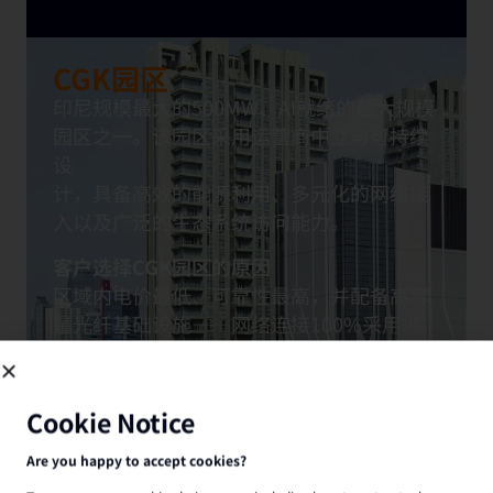
CGK园区
印尼规模最大的500MW、AI就绪的超大规模
园区之一。该园区采用运营商中立与可持续
设
计，具备高效的能源利用、多元化的网络接
入以及广泛的生态系统访问能力。
客户选择CGK园区的原因
区域内电价最低、可靠性最高，并配备高容
量光纤基础设施——网络连接100%采用地
下布
Cookie Notice
线。
Are you happy to accept cookies?
To manage your cookie choices now, including how to opt out where
our partners rely on legitimate interests to use your information, click
on Manage my cookies.
下载技术规格