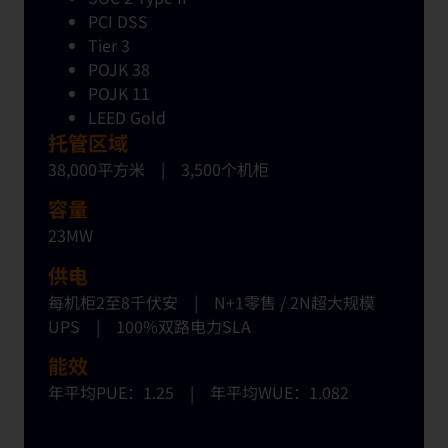
PCI DSS
Tier 3
POJK 38
POJK 11
LEED Gold
托管区域
38,000平方米
|
3,500
个
机
柜
容量
23MW
供电
每机
柜
2至8千伏安
|
N+1
零售 /
2N超大
规
模
UPS
|
100%
双
路
电
力
SLA
能效
年平均PUE：1.25
|
年平均WUE：1.082