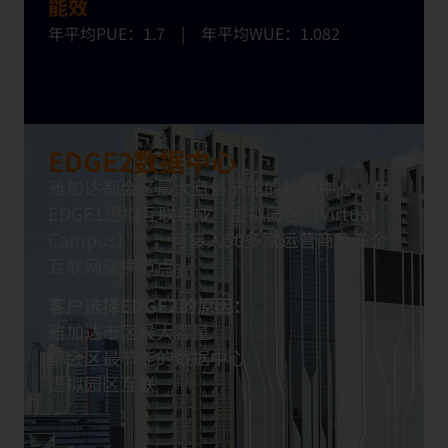
能效
年平均PUE：1.7
|
年平均WUE：1.082
EDGE2数据中心
雅加
达
都
会区
最大且最
节
能的
数
据中心。
与
EDGE1
虚
拟
互
联组
成
“
虚
拟园区
（Virtual
Campus）”，可接入50多家
运
营
商及多
个
互
联网
交
换节
点。
客
户选择
EDGE2的原因：
雅加
达
市
区
最大容量
都
会区
最
节
能的
数
据中心
虚
拟园区
互
联