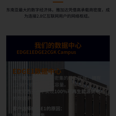
东南亚最大的数字经济体。雅加达凭借高承载商密度，成
为连接2.8亿互联网用户的网络枢纽。
我们的数据中心
EDGE1
EDGE2
CGK Campus
EDGE1数据中心
位于雅加
达运
营
商最密集的核心
区
域，
拥
有
1,208
个
机
柜
、6兆瓦容量。
印度尼西
亚
首
个
实现
100%可再生能源供
电
的
数
据中心。
客
户选择
EDGE1的原因：
运营商高度密集