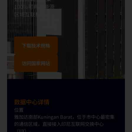
100%可再生能源
区
域互
联枢纽
下载技术规格
访问国家网站
数据中心详情
位置
雅加
达
南部
Kuningan
Barat，位于市中心最密集
的通信
区
域，直接接入印尼互
联网
交
换
中心
（
IIX）。