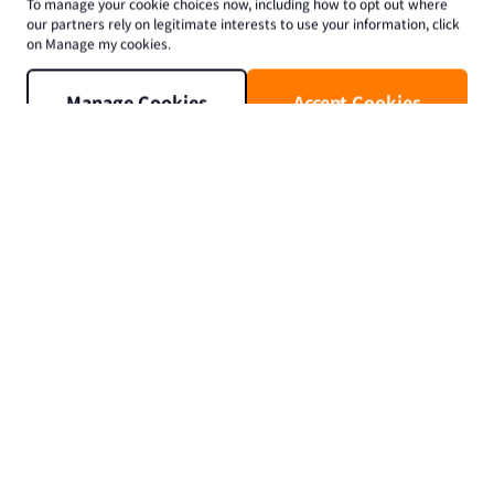
Manage Cookies
Accept Cookies
访问国家网站
数据中心详情
GIIC国际工业中心
该园区距其他主要数据中心集群不到15公里，距
EDGE1和EDGE2约40公里，能够以低延
迟连接至关键商业中心。
Targeted Certifications
ISO 9001, ISO 14001, ISO 14064, ISO
22301, ISO/IEC 27001, ISO 45001, ISO
50001
SOC 2 Type II
PCI DSS