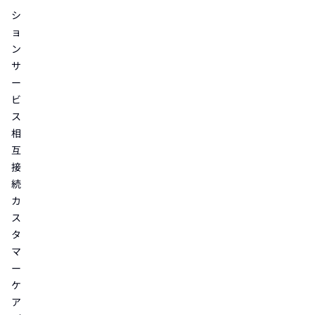
シ
ョ
ン
サ
ー
ビ
ス
相
互
接
続
カ
ス
タ
マ
ー
ケ
ア