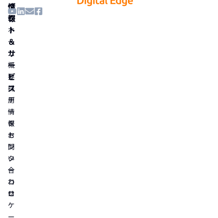
情
ダ
報
ク
ト
ホ
＆
ー
サ
ム
ー
概
ビ
要
ス
採
用
デ
情
ー
報
タ
お
セ
問
ン
い
タ
合
ー
わ
コ
せ
ロ
ケ
ー