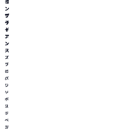
イ
コ
ン
ン
サ
プ
イ
ラ
ト
イ
ア
ニ
ン
ュ
ス
ー
ス
プ
ブ
ラ
ロ
イ
グ
バ
リ
シ
ソ
ー
ー
ポ
ス
リ
イ
シ
ベ
ー
ン
ガ