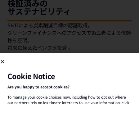
検証済みの
サステナビリティ
SBTiによる炭素削減目標の認証取得。
グリーンファイナンスへのアクセスで第三者による信頼
Cookie Notice
性を証明。
将来に備えたインフラ投資 。
Are you happy to accept cookies?
To manage your cookie choices now, including how to opt out where
our partners rely on legitimate interests to use your information, click
on Manage my cookies.
Manage Cookies
Accept Cookies
科学的根拠に基づく気候コミット
メント
当
社の
ESG
戦
略は、事業に最も
関
連する
国
連
SDGsの8項
目に整合。
炭素削減目標は、
Science Based Targets
initiative（SBTi
）
によって
検
証
済
み。