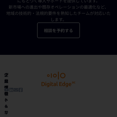
にもとづく導入サポートを提供しています。
新市場への進出や既存オペレーションの最適化など、
地域の技術的・法規的要件を熟知したチームが対応いた
します。
相談を予約する
企
プ
業
ロ
情
ダ
報
ク
ト
ホ
＆
ー
サ
ム