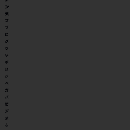
ン
ュ
ス
ー
ス
プ
ブ
ラ
ロ
イ
グ
バ
リ
シ
ソ
ー
ー
ポ
ス
リ
イ
シ
ベ
ー
ン
ガ
ト
バ
ビ
ナ
デ
ン
オ
ス
＆