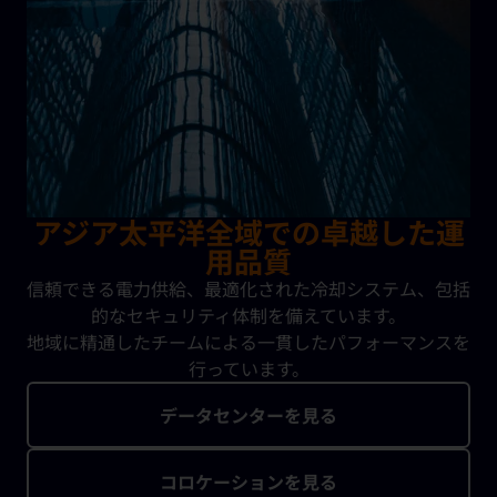
専門チームが複雑な法規制
への
対応をサポート
し、
コンプライアンスから災害復旧まで
、
確立された
運用基盤
を提供いたします
。
アジア太平洋全域での卓越した運
用品質
信頼できる電力供給、最適化された冷却システム、包括
的なセキュリティ体制を備えています。
地域に精通したチームによる一貫したパフォーマンスを
行っています。
データセンターを見る
コロケーションを見る