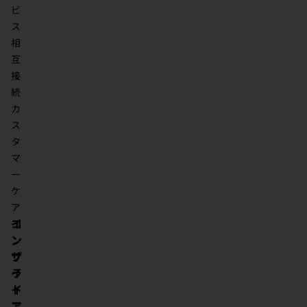
ビ
ス
相
互
接
続
カ
ス
タ
マ
ー
ケ
ア
イ
コ
ン
ン
サ
プ
イ
ラ
ト
イ
ア
ニ