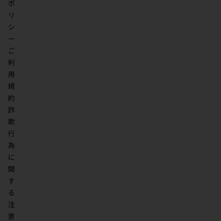
ポ
リ
シ
ー
ご
利
用
規
約
詐
欺
行
為
に
関
す
る
注
意