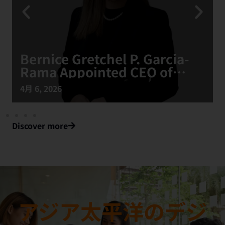
Bernice Gretchel P. Garcia-
Rama Appointed CEO of
Digital Edge Philippines
4月 6, 2026
Discover more
アジア太平洋のデジ