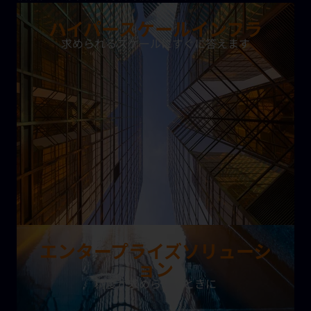
ハイパースケールインフラ
求められるスケールにすぐに答えます
マルチメガワット級の導入実績
と、
設計
PUE1.25
という
業界
トップクラス
の効率設計
を実現してい
ます
。
アジア太平洋全域での迅速な展開を
支える
確かな
実績
があります
。
エンタープライズソリューシ
ョン
精度が求められるときに
個別キャビネットからプライベートケージまで
対
応しています
。