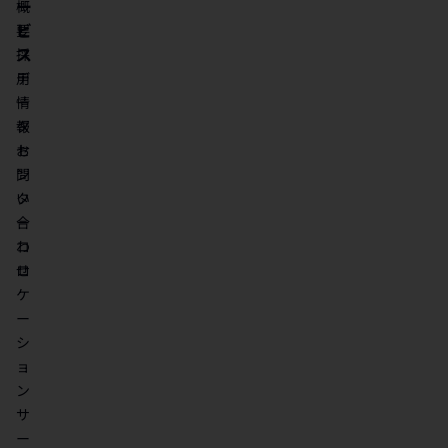
ー
概
ビ
要
ス
採
用
デ
情
ー
報
タ
お
セ
問
ン
い
タ
合
ー
わ
コ
せ
ロ
ケ
ー
シ
ョ
ン
サ
ー